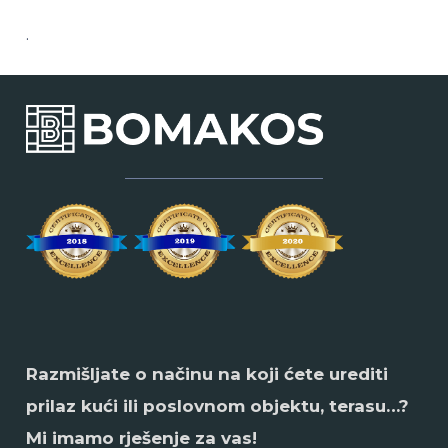
.
Razmišljate o načinu na koji ćete urediti
prilaz kući ili poslovnom objektu, terasu…?
Mi imamo rješenje za vas!