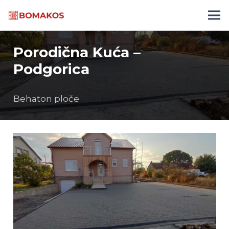
Porodična Kuća –
Podgorica
Behaton ploče