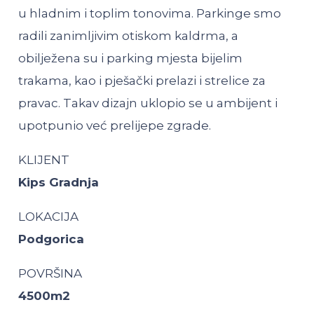
u hladnim i toplim tonovima. Parkinge smo
radili zanimljivim otiskom kaldrma, a
obilježena su i parking mjesta bijelim
trakama, kao i pješački prelazi i strelice za
pravac. Takav dizajn uklopio se u ambijent i
upotpunio već prelijepe zgrade.
KLIJENT
Kips Gradnja
LOKACIJA
Podgorica
POVRŠINA
4500m2