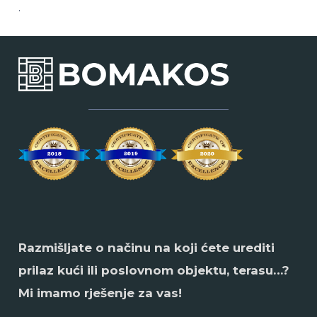
.
Razmišljate o načinu na koji ćete urediti
prilaz kući ili poslovnom objektu, terasu…?
Mi imamo rješenje za vas!