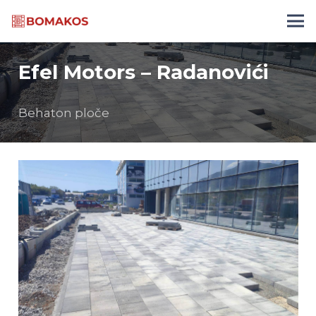
Efel Motors – Radanovići
Behaton ploče