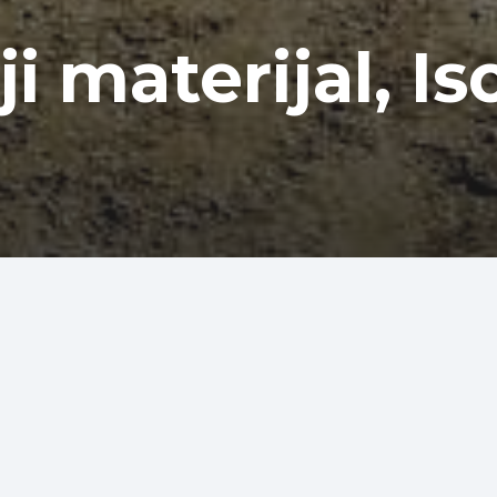
ji materijal, Is
em u Trevizu . Jedna je od najvecih
vo i proveren kvalitet ISOPLAM
betoni, dekorativni betonski podovi.
valitetom i boljim estetskim
 strane, te svaki Vaš prostor