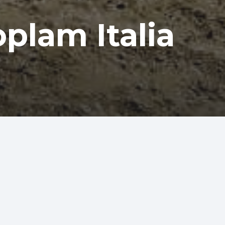
oplam Italia
Porodična kuća – novi rad
09/11/2020
Sertifikat poslovne izvrsnosti
06/11/2020