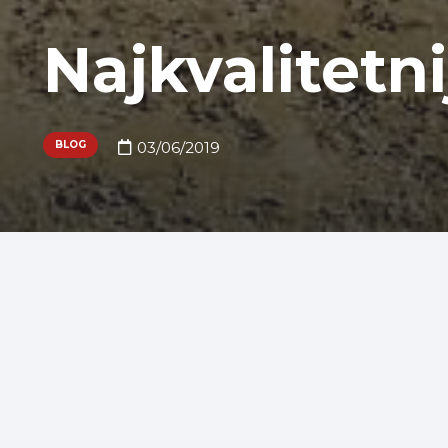
Najkvalitetni
BLOG
03/06/2019
ISOPLAM SRL je Italijanska kompanija sa sedišt
betonskih kompanija u Italiji . Uz veliko iskust
proizvodi su najkvalitetniji štampani i utisnuti 
Uvek se prioritet daje proizvodima sa visokim k
rezultatima. Mi pristupamo betonu sa umetnicke